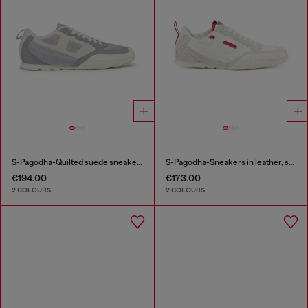
S-Pagodha-Quilted suede sneakers
S-Pagodha-Sneakers in leather, suede and ripstop
€194.00
€173.00
2 COLOURS
2 COLOURS