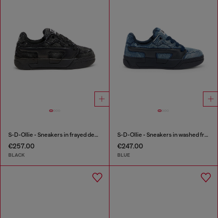
S-D-Ollie - Sneakers in frayed denim e leather
S-D-Ollie - Sneakers in washed frayed denim
€257.00
€247.00
BLACK
BLUE