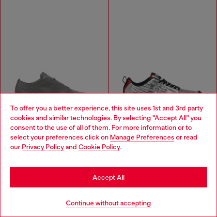
To offer you a better experience, this site uses 1st and 3rd party
cookies and similar technologies. By selecting "Accept All" you
Choose your location
consent to the use of all of them. For more information or to
select your preferences click on
Manage Preferences
or read
You are currently browsing Hungary website, but it seems you
our
Privacy Policy
and
Cookie Policy
.
may be based in United States
S-Slante-D-Sneakers in suede and leather with D logo
S-Pagodha-Quilted metallic sneakers
Stay in Hungary
Accept All
€110.00
€97.00
€221.00
-50%
€194.00
-50%
3 COLOURS
SILVER/BLACK
Go to United States
Continue without accepting