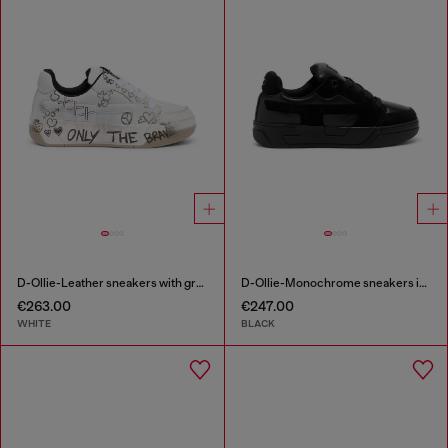
D-Ollie-Leather sneakers with graffiti print
D-Ollie-Monochrome sneakers in suede and leather
€263.00
€247.00
WHITE
BLACK