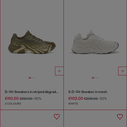
D-Vit-Sneakers in striped dégradé mesh
S-D-Vit-Sneaker in mesh
€110.00
€102.00
€221.00
-50%
€205.00
-50%
3 COLOURS
WHITE