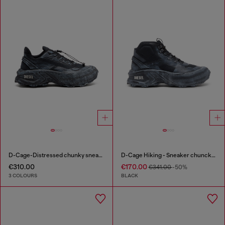
D-Cage-Distressed chunky sneakers in ripstop
D-Cage Hiking - Sneaker chuncky high-top
€310.00
€170.00
€341.00
-50%
3 COLOURS
BLACK