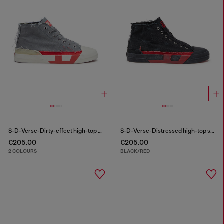
S-D-Verse-Dirty-effect high-top canvas sneakers
S-D-Verse-Distressed high-top sneakers in canvas
€205.00
€205.00
2 COLOURS
BLACK/RED