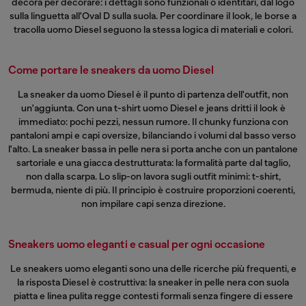
decora per decorare: i dettagli sono funzionali o identitari, dal logo
sulla linguetta all'Oval D sulla suola. Per coordinare il look, le
borse a
tracolla uomo
Diesel seguono la stessa logica di materiali e colori.
Come portare le sneakers da uomo Diesel
La sneaker da uomo Diesel è il punto di partenza dell'outfit, non
un'aggiunta. Con una
t-shirt uomo
Diesel e jeans dritti il look è
immediato: pochi pezzi, nessun rumore. Il chunky funziona con
pantaloni ampi e capi oversize, bilanciando i volumi dal basso verso
l'alto. La sneaker bassa in pelle nera si porta anche con un pantalone
sartoriale e una giacca destrutturata: la formalità parte dal taglio,
non dalla scarpa. Lo slip-on lavora sugli outfit minimi: t-shirt,
bermuda, niente di più. Il principio è costruire proporzioni coerenti,
non impilare capi senza direzione.
Sneakers uomo eleganti e casual per ogni occasione
Le sneakers uomo eleganti sono una delle ricerche più frequenti, e
la risposta Diesel è costruttiva: la sneaker in pelle nera con suola
piatta e linea pulita regge contesti formali senza fingere di essere