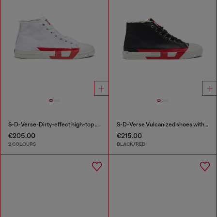
S-D-Verse-Dirty-effect high-top canvas sneakers
S-D-Verse Vulcanized shoes with D logo
€205.00
€215.00
2 COLOURS
BLACK/RED