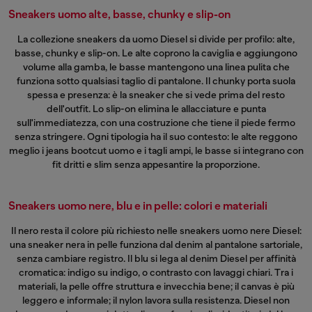
Sneakers uomo alte, basse, chunky e slip-on
La collezione sneakers da uomo Diesel si divide per profilo: alte,
basse, chunky e slip-on. Le alte coprono la caviglia e aggiungono
volume alla gamba, le basse mantengono una linea pulita che
funziona sotto qualsiasi taglio di pantalone. Il chunky porta suola
spessa e presenza: è la sneaker che si vede prima del resto
dell'outfit. Lo slip-on elimina le allacciature e punta
sull'immediatezza, con una costruzione che tiene il piede fermo
senza stringere. Ogni tipologia ha il suo contesto: le alte reggono
meglio i
jeans bootcut uomo
e i tagli ampi, le basse si integrano con
fit dritti e slim senza appesantire la proporzione.
Sneakers uomo nere, blu e in pelle: colori e materiali
Il nero resta il colore più richiesto nelle sneakers uomo nere Diesel:
una sneaker nera in pelle funziona dal denim al pantalone sartoriale,
senza cambiare registro. Il blu si lega al denim Diesel per affinità
cromatica: indigo su indigo, o contrasto con lavaggi chiari. Tra i
materiali, la pelle offre struttura e invecchia bene; il canvas è più
leggero e informale; il nylon lavora sulla resistenza. Diesel non